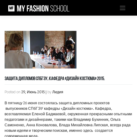
Skip
to
content
ЗАЩИТА ДИПЛОМОВ СПБГЭУ, КАФЕДРА «ДИЗАЙН КОСТЮМА» 2015.
Posted on
29, Июнь 2015
|
by
Лидия
В пятницу 26 июня состоялась защита дипломных проектов
выпускников СПбГЭУ кафедры «Дизайн костюма». Кафедра,
возглавляемая Еленой Бадмаевой, окруженная прекрасными опытными
педагогами и дизайнерами, такими как Владимир Бухинник, Ольга
Самоненко, Анна Коновалова, Влада Михайловна Липская, всегда рада
новым идеям и творческим поискам, именно здесь создается
современная мода.