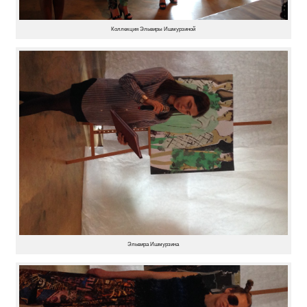
Коллекция Эльвиры Ишмурзиной
Эльвира Ишмурзина