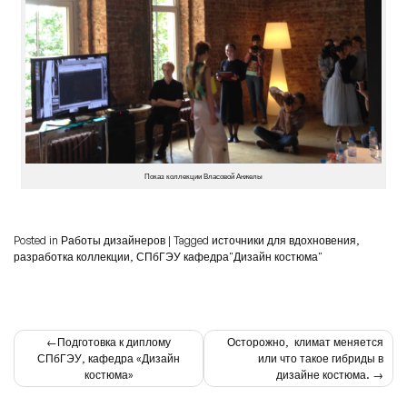
Показ коллекции Власовой Анжелы
Posted in
Работы дизайнеров
|
Tagged
источники для вдохновения
,
разработка коллекции
,
СПбГЭУ кафедра"Дизайн костюма"
Навигация
Подготовка к диплому
Осторожно, климат меняется
СПбГЭУ, кафедра «Дизайн
или что такое гибриды в
по
костюма»
дизайне костюма.
записям