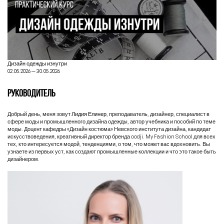
Дизайн одежды изнутри
02.05.2026 — 30.05.2026
РУКОВОДИТЕЛЬ
Добрый день, меня зовут
Лидия Елинер
, преподаватель, дизайнер, специалист в
сфере моды и промышленного дизайна одежды, автор учебника и пособий по теме
моды. Доцент кафедры «Дизайн костюма» Невского института дизайна, кандидат
искусствоведения, креативный директор бренда oodji. My Fashion School для всех
тех, кто интересуется модой, тенденциями, о том, что может вас вдохновить. Вы
узнаете из первых уст, как создают промышленные коллекции и что это такое быть
дизайнером.