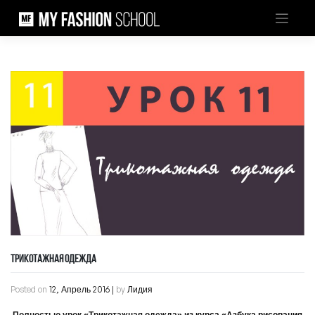
Skip
to
content
ТРИКОТАЖНАЯ ОДЕЖДА
Posted on
12, Апрель 2016
|
by
Лидия
Полностью урок «Трикотажная одежда» из
курса «Азбука рисования