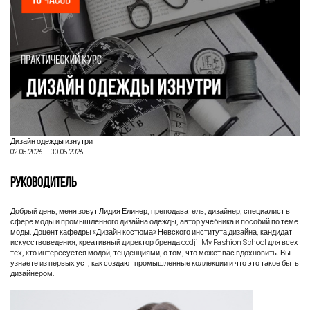
Дизайн одежды изнутри
02.05.2026 — 30.05.2026
РУКОВОДИТЕЛЬ
Добрый день, меня зовут
Лидия Елинер
, преподаватель, дизайнер, специалист в
сфере моды и промышленного дизайна одежды, автор учебника и пособий по теме
моды. Доцент кафедры «Дизайн костюма» Невского института дизайна, кандидат
искусствоведения, креативный директор бренда oodji. My Fashion School для всех
тех, кто интересуется модой, тенденциями, о том, что может вас вдохновить. Вы
узнаете из первых уст, как создают промышленные коллекции и что это такое быть
дизайнером.