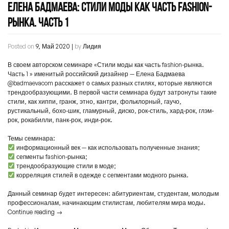
ЕЛЕНА БАДМАЕВА: СТИЛИ МОДЫ КАК ЧАСТЬ FASHION-
РЫНКА. ЧАСТЬ 1
Posted on
9, Май 2020
|
by
Лидия
В своем авторском семинаре «Стили моды как часть fashion-рынка.
Часть 1 » именитый российский дизайнер — Елена Бадмаева
@badmaevacom расскажет о самых разных стилях, которые являются
трендообразующими. В первой части семинара будут затронуты такие
стили, как хиппи, гранж, этно, кантри, фольклорный, гаучо,
рустикальный, бохо-шик, гламурный, диско, рок-стиль, хард-рок, глэм-
рок, рокабилли, панк-рок, инди-рок.
Темы семинара:
информационный век — как использовать полученные знания;
сегменты fashion-рынка;
трендообразующие стили в моде;
корреляция стилей в одежде с сегментами модного рынка.
Данный семинар будет интересен: абитуриентам, студентам, молодым
профессионалам, начинающим стилистам, любителям мира моды.
Continue reading
→