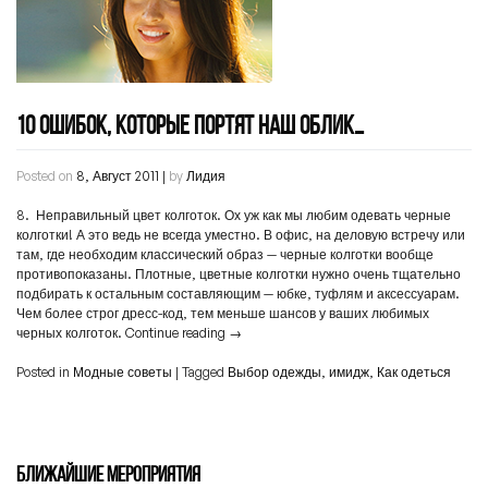
10 ОШИБОК, КОТОРЫЕ ПОРТЯТ НАШ ОБЛИК…
Posted on
8, Август 2011
|
by
Лидия
8. Неправильный цвет колготок. Ох уж как мы любим одевать черные
колготки! А это ведь не всегда уместно. В офис, на деловую встречу или
там, где необходим классический образ — черные колготки вообще
противопоказаны. Плотные, цветные колготки нужно очень тщательно
подбирать к остальным составляющим — юбке, туфлям и аксессуарам.
Чем более строг дресс-код, тем меньше шансов у ваших любимых
черных колготок.
Continue reading
→
Posted in
Модные советы
|
Tagged
Выбор одежды
,
имидж
,
Как одеться
БЛИЖАЙШИЕ МЕРОПРИЯТИЯ