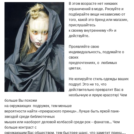
В этом возрасте нет никаких
ограничений в моде. Рискуйте и
подбирайте вещи независимо от
того, какой это бренд или магазин,
прислушайтесь
к своему внутреннему «Я» и
действуйте.
Проявляйте свою
индивидуальность, подумайте о
своих
предпочтениях, о любимых
цветах.
Не копируйте стиль одежды ваших
подруг! Это не то, что
действительно превратит Вас в
необычную и яркую красотку! Чем
больше Вы похожи
на окружающих подружек, тем меньше
вероятности найти «прекрасного принца». Лучше быть яркой панк-
звездой среди библиотечных
мышек или наоборот деловой колбасой среди рок – фанатов… Чем
больше контраст с
окружающим Вас обществом, тем быстрее шанс, что заметит принц….