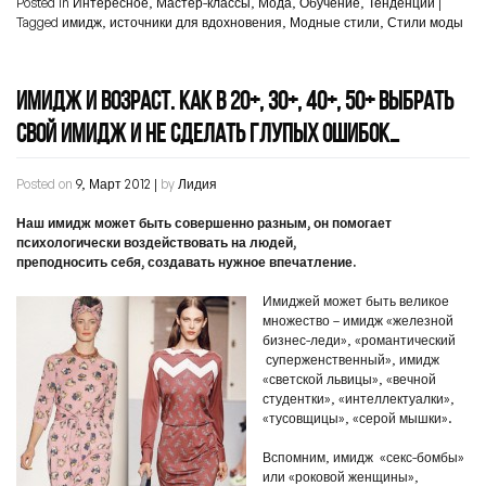
Posted in
Интересное
,
Мастер-классы
,
Мода
,
Обучение
,
Тенденции
|
Tagged
имидж
,
источники для вдохновения
,
Модные стили
,
Стили моды
ИМИДЖ И ВОЗРАСТ. КАК В 20+, 30+, 40+, 50+ ВЫБРАТЬ
СВОЙ ИМИДЖ И НЕ СДЕЛАТЬ ГЛУПЫХ ОШИБОК…
Posted on
9, Март 2012
|
by
Лидия
Наш имидж может быть совершенно разным, он помогает
психологически воздействовать на людей,
преподносить себя, создавать нужное впечатление.
Имиджей может быть великое
множество – имидж «железной
бизнес-леди», «романтический
суперженственный», имидж
«светской львицы», «вечной
студентки», «интеллектуалки»,
«тусовщицы», «серой мышки».
Вспомним, имидж «секс-бомбы»
или «роковой женщины»,