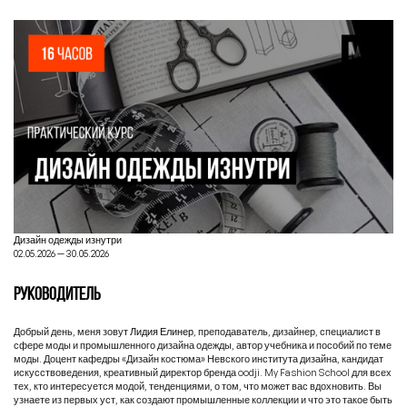
Дизайн одежды изнутри
02.05.2026 — 30.05.2026
РУКОВОДИТЕЛЬ
Добрый день, меня зовут
Лидия Елинер
, преподаватель, дизайнер, специалист в
сфере моды и промышленного дизайна одежды, автор учебника и пособий по теме
моды. Доцент кафедры «Дизайн костюма» Невского института дизайна, кандидат
искусствоведения, креативный директор бренда oodji. My Fashion School для всех
тех, кто интересуется модой, тенденциями, о том, что может вас вдохновить. Вы
узнаете из первых уст, как создают промышленные коллекции и что это такое быть