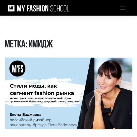
Skip
to
content
Метка:
имидж