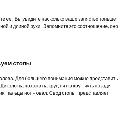
ите ее. Вы увидите насколько ваше запястье тоньше
иной и длиной руки. Запомните это соотношение, оно
суем стопы
 голова. Для большего понимания можно представить
иколотка похожа на круг, пятка круг, чуть позади
ик, пальцы ног – овал. Свод стопы представляет