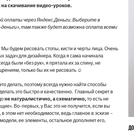
на скачивание видео-уроков.
ой оплаты через Яндекс.Деньги. Выберите в
деньги», там также будет возможна оплата всеми
 Мы будем рисовать стопы, кисти и черты лица. Очень
х задач для дизайнера. Когда я сама начинала
гда были «без рук», я прятала их за спину, не
рениям, только бы их не рисовать ☺
то делать, поэтому всегда нужно найти способы
делать это быстро и качественно. Главный секрет в
до
не натуралистично, а схематично,
то есть не
щие». Во-первых, у Вас это не получится, если вы
 в этом нет необходимости, ведь главное в эскизе –
модели, ее элементы, остальное дополняет его,
ДО