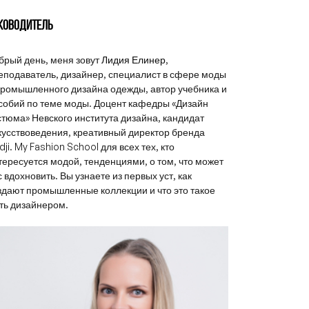
КОВОДИТЕЛЬ
брый день, меня зовут
Лидия Елинер
,
еподаватель, дизайнер, специалист в сфере моды
промышленного дизайна одежды, автор учебника и
собий по теме моды. Доцент кафедры «Дизайн
стюма» Невского института дизайна, кандидат
кусствоведения, креативный директор бренда
dji. My Fashion School для всех тех, кто
тересуется модой, тенденциями, о том, что может
с вдохновить. Вы узнаете из первых уст, как
здают промышленные коллекции и что это такое
ть дизайнером.