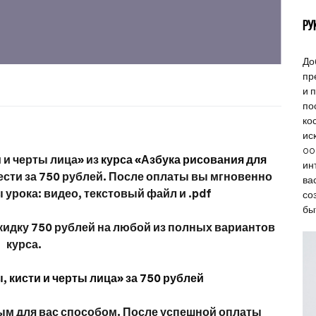
РУ
До
пр
и 
по
ко
ис
oo
 и черты лица» из
курса «Азбука рисования для
ин
сти за 750 рублей. После оплаты вы мгновенно
ва
 урока: видео, текстовый файл и .pdf
со
бы
скидку 750 рублей на любой из полных вариантов
курса.
, кисти и черты лица» за 750 рублей
ым для вас способом. После успешной оплаты