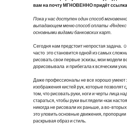
вам на почту МГНОВЕННО придёт ссылка 
Пока у нас доступен один способ мгновенн
выпадающем меню способ оплаты «Яндекс-
основными видами банковских карт.
Сегодня нам предстоит непростая задача. ☺
часто это становится одной из самых сложны
рисовать свои первые эскизы, мои модели все
дорисовывала и прибегала к всяческим ухищ
Даже профессионалы не все хорошо умеют э
изображения кистей рук, которые позволят с
том, что рисовать руки, ноги и черты лица на
стараться, чтобы руки выглядели «как настоя
никогда не рисовали их раньше, а во-вторых,
это уловить основные движения, пропорции 
раскрывая образ и стиль.