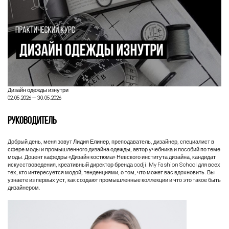
Дизайн одежды изнутри
02.05.2026 — 30.05.2026
РУКОВОДИТЕЛЬ
Добрый день, меня зовут
Лидия Елинер
, преподаватель, дизайнер, специалист в
сфере моды и промышленного дизайна одежды, автор учебника и пособий по теме
моды. Доцент кафедры «Дизайн костюма» Невского института дизайна, кандидат
искусствоведения, креативный директор бренда oodji. My Fashion School для всех
тех, кто интересуется модой, тенденциями, о том, что может вас вдохновить. Вы
узнаете из первых уст, как создают промышленные коллекции и что это такое быть
дизайнером.