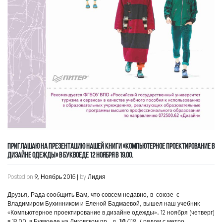
ПРИГЛАШАЮ НА ПРЕЗЕНТАЦИЮ НАШЕЙ КНИГИ «КОМПЬЮТЕРНОЕ ПРОЕКТИРОВАНИЕ В
ДИЗАЙНЕ ОДЕЖДЫ» В БУКВОЕДЕ 12 НОЯБРЯ В 19.00.
Posted on
9, Ноябрь 2015
|
by
Лидия
Друзья, Рада сообщить Вам, что совсем недавно, в союзе с
Владимиром Бухинником и Еленой Бадмаевой, вышел наш учебник
«Компьютерное проектирование в дизайне одежды». 12 ноября (четверг)
в 19.00 в Буквоеде на Лиговском пр., д.
10
/118 ( рядом с метро