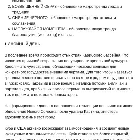
самовыражения.
ВОЗВЫШЕННЫЙ ОБРАЗ – обновление макро тренда люкса и
традиции.
СИЯНИЕ ЧЕРНОГО – обновление макро тренда этники и
соблазнения.
НАСЛАЖДАЙСЯ МОМЕНТОМ – обновление макро тренда
благополучия (well-being) и опыта.
1. ЗНОЙНЫЙ ДЕНЬ.
В последнее время происходит стык стран Карибского бассейна, что
является причиной возрастания популярности креольской культуры.
Креол — это чужестранец, обладающий несвойственными для
конкретного государства внешними чертами. Для того чтобы назваться
креолом, человек должен появиться на свет не в родном государстве, а
в чужих краях. Таковыми в своё время считались потомки англичан и
португальцев, прибывших в числе первых на американский континент,
т.е. в целом это потомки колонизаторов.
На формирование данного направления тенденции повлияло активное
обновление Нового Орлеана после урагана Картина, хипстеры
вдохнули жизнь в этот город.
Куба и США активно возрождают взаимоотношения и создают новые
культурные и экономические связи. Куба становится более открытой,
проводятся культурные мероприятия и открываются галереи, одна из