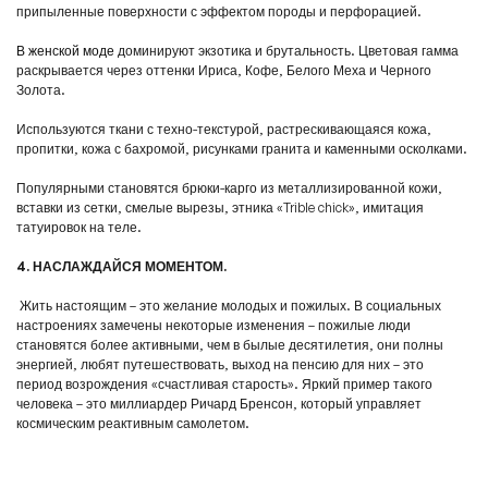
припыленные поверхности с эффектом породы и перфорацией.
В женской моде
доминируют экзотика и брутальность. Цветовая гамма
раскрывается через оттенки Ириса, Кофе, Белого Меха и Черного
Золота.
Используются ткани с техно-текстурой, растрескивающаяся кожа,
пропитки, кожа с бахромой, рисунками гранита и каменными осколками.
Популярными становятся брюки-карго из металлизированной кожи,
вставки из сетки, смелые вырезы, этника «Trible chick», имитация
татуировок на теле.
4. НАСЛАЖДАЙСЯ МОМЕНТОМ.
Жить настоящим – это желание молодых и пожилых. В социальных
настроениях замечены некоторые изменения – пожилые люди
становятся более активными, чем в былые десятилетия, они полны
энергией, любят путешествовать, выход на пенсию для них – это
период возрождения «счастливая старость». Яркий пример такого
человека – это миллиардер Ричард Бренсон, который управляет
космическим реактивным самолетом.