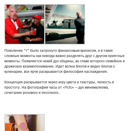
Поколение “Y” было затронуто финансовым кризисом, и в такие
сложные моменты как никогда важно разделять друг с другом приятные
моменты. Появляется некий дух общины, во главе которого семейное и
дружеское взаимопонимание. Идет волна блогов и видео блогов о
кулинарии, все ярче раскрывается философия наслаждения.
Концепция раскрывается через игру цвета и текстуры, легкость и
простоту. На фотографии часы от «Picto» — дух минимализма,
сочетание розового и песочного.