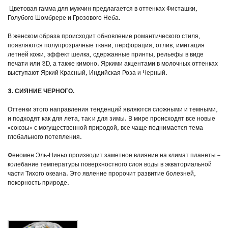
Цветовая гамма для мужчин предлагается в оттенках Фисташки,
Голубого Шомбрере и Грозового Неба.
В женском образа происходит обновление романтического стиля,
появляются полупрозрачные ткани, перфорация, отлив, имитация
летней кожи, эффект шелка, сдержанные принты, рельефы в виде
печати или 3D, а также кимоно. Яркими акцентами в молочных оттенках
выступают Яркий Красный, Индийская Роза и Черный.
3. СИЯНИЕ ЧЕРНОГО.
Оттенки этого направления тенденций являются сложными и темными,
и подходят как для лета, так и для зимы. В мире происходят все новые
«союзы» с могущественной природой, все чаще поднимается тема
глобального потепления.
Феномен Эль-Ниньо производит заметное влияние на климат планеты –
колебание температуры поверхностного слоя воды в экваториальной
части Тихого океана. Это явление пророчит развитие болезней,
покорность природе.