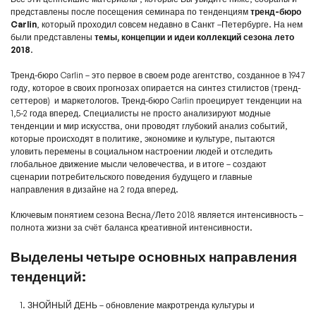
представлены после посещения семинара по тенденциям
тренд-бюро
Carlin
, который проходил совсем недавно в Санкт –Петербурге. На нем
были представлены
темы, концепции и идеи
коллекций
сезона лето
2018
.
Тренд-бюро Carlin – это первое в своем роде агентство, созданное в 1947
году, которое в своих прогнозах опирается на синтез стилистов (тренд-
сеттеров) и маркетологов. Тренд-бюро Carlin проецирует тенденции на
1,5-2 года вперед. Специалисты не просто анализируют модные
тенденции и мир искусства, они проводят глубокий анализ событий,
которые происходят в политике, экономике и культуре, пытаются
уловить перемены в социальном настроении людей и отследить
глобальное движение мысли человечества, и в итоге – создают
сценарии потребительского поведения будущего и главные
направления в дизайне на 2 года вперед.
Ключевым понятием сезона Весна/Лето 2018 является интенсивность –
полнота жизни за счёт баланса креативной интенсивности.
Выделены четыре основных направления
тенденций:
ЗНОЙНЫЙ ДЕНЬ – обновление макротренда культуры и