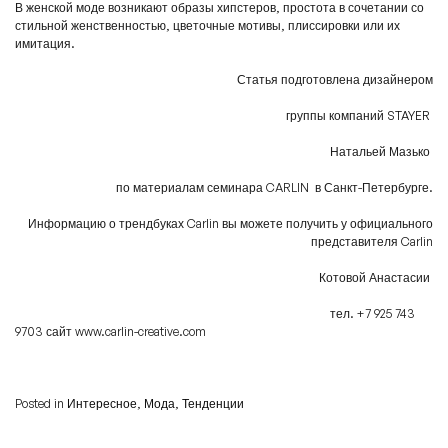
В женской моде возникают образы хипстеров, простота в сочетании со
стильной женственностью, цветочные мотивы, плиссировки или их
имитация.
Статья подготовлена дизайнером
группы компаний
STAYER
Натальей Мазько
по материалам семинара CARLIN в Санкт-Петербурге.
Информацию о трендбуках Carlin вы можете получить у официального
представителя Carlin
Котовой Анастасии
тел. +7 925 743
9703 сайт www.carlin-creative.com
Posted in
Интересное
,
Мода
,
Тенденции