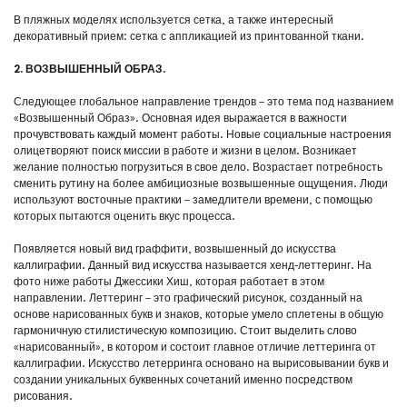
В пляжных моделях используется сетка, а также интересный
декоративный прием: сетка с аппликацией из принтованной ткани.
2. ВОЗВЫШЕННЫЙ ОБРАЗ.
Следующее глобальное направление трендов – это тема под названием
«Возвышенный Образ». Основная идея выражается в важности
прочувствовать каждый момент работы. Новые социальные настроения
олицетворяют поиск миссии в работе и жизни в целом. Возникает
желание полностью погрузиться в свое дело. Возрастает потребность
сменить рутину на более амбициозные возвышенные ощущения. Люди
используют восточные практики – замедлители времени, с помощью
которых пытаются оценить вкус процесса.
Появляется новый вид граффити, возвышенный до искусства
каллиграфии. Данный вид искусства называется хенд-леттеринг. На
фото ниже работы Джессики Хиш, которая работает в этом
направлении. Леттеринг – это графический рисунок, созданный на
основе нарисованных букв и знаков, которые умело сплетены в общую
гармоничную стилистическую композицию. Стоит выделить слово
«нарисованный», в котором и состоит главное отличие леттеринга от
каллиграфии. Искусство летерринга основано на вырисовывании букв и
создании уникальных буквенных сочетаний именно посредством
рисования.