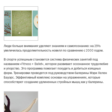
Люди больше внимания уделяют знаниям и самопознанию: на 25%
увеличилась продолжительность новелл по сравнению с 2000 годом.
В спорте успешным становится система физических занятий под
названием «Fitness + Ballet», которое развивает осознанное трудолюбие
и упорство. Это программа помогает похудеть и добиться изящных
форм. Тренировки проводятся под руководством балерины Мэри Хелен
Бауэрс. Эффективный комплекс основан на упражнениях, которые
способствуют созданию удлиненных стройных мышц как у балерины.