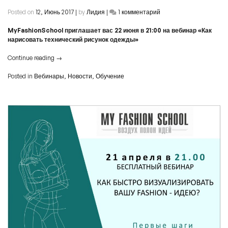
к
Posted on
12, Июнь 2017
|
by
Лидия
|
1 комментарий
записи
Вебинар
MyFashionSchool приглашает вас 22 июня в 21:00 на вебинар «Как
«Как
нарисовать технический рисунок одежды»
нарисовать
технический
Continue reading
→
рисунок
одежды»
Posted in
Вебинары
,
Новости
,
Обучение
22
июня
в
21:00