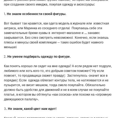
при создании своего имиджа, покупая одежду и аксессуары
:
1.
Не знаем особенности своей фигуры.
Вот бывает так нравится, как одета модель в журнале или известная
актриса, или Маринка из соседнего отдела! Покупаешь себе эти
замечательные брюки-зуавы в интернет-магазине и … занавес
закрывается. Без слез смотреть невозможно! Конечно, если знаешь
плюсы и минусы своей комплекции — таких ошибок будет намного
меньше!
2.
Не умеем подбирать одежду по фигуре
.
Как понять хорошо ли сидит на мне одежда? А если рядом нет подруги,
любимого или хоть кого-то, кто добрым советом поможет? Ну если
повезет, то продавщица скажет правду(: Застегнулось -значит все в
порядке(: Если одежда облегает контуры тела, не натягивается и не
пузырится, не висит мешком, тогда смело покупайте. Обязательно
должно быть удобство для движений и не в коем случае не покупайте
платье, в котором вы обтянуты «как сосиска» или похожи на «огромную
движущююся палатку».
3.
Не знаем, какой цвет нам идет!