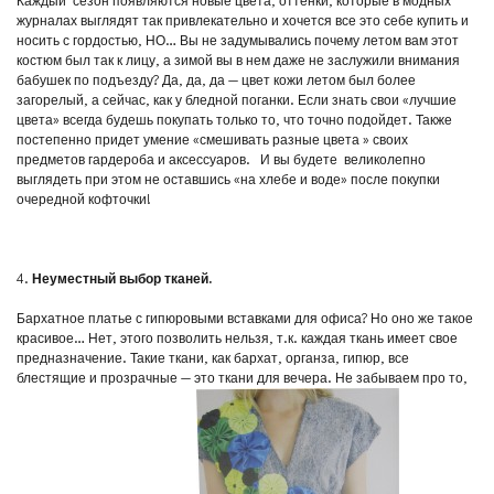
Каждый сезон появляются новые цвета, оттенки, которые в модных
журналах выглядят так привлекательно и хочется все это себе купить и
носить с гордостью, НО… Вы не задумывались почему летом вам этот
костюм был так к лицу, а зимой вы в нем даже не заслужили внимания
бабушек по подъезду? Да, да, да — цвет кожи летом был более
загорелый, а сейчас, как у бледной поганки. Если знать свои «лучшие
цвета» всегда будешь покупать только то, что точно подойдет. Также
постепенно придет умение «смешивать разные цвета » своих
предметов гардероба и аксессуаров. И вы будете великолепно
выглядеть при этом не оставшись «на хлебе и воде» после покупки
очередной кофточки!
4.
Неуместный выбор тканей.
Бархатное платье с гипюровыми вставками для офиса? Но оно же такое
красивое… Нет, этого позволить нельзя, т.к. каждая ткань имеет свое
предназначение. Такие ткани, как бархат, органза, гипюр, все
блестящие и прозрачные — это ткани для вечера. Не забываем про то,