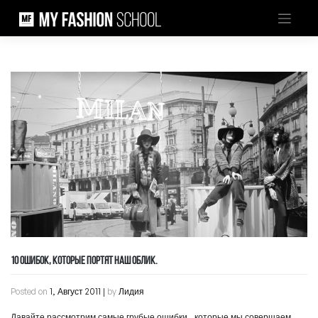
Skip
to
content
10 ОШИБОК, КОТОРЫЕ ПОРТЯТ НАШ ОБЛИК.
Posted on
1, Август 2011
|
by
Лидия
Давайте рассмотрим самые грубые ошибки, которые мы совершаем