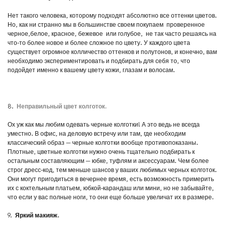
Нет такого человека, которому подходят абсолютно все оттенки цветов.
Но, как ни странно мы в большинстве своем покупаем проверенное
черное,белое, красное, бежевое или голубое, не так часто решаясь на
что-то более новое и более сложное по цвету. У каждого цвета
существует огромное колличество оттенков и полутонов, и конечно, вам
необходимо экспериментировать и подбирать для себя то, что
подойдет именно к вашему цвету кожи, глазам и волосам.
8.
Неправильный цвет колготок.
Ох уж как мы любим одевать черные колготки! А это ведь не всегда
уместно. В офис, на деловую встречу или там, где необходим
классический образ — черные колготки вообще противопоказаны.
Плотные, цветные колготки нужно очень тщательно подбирать к
остальным составляющим — юбке, туфлям и аксессуарам. Чем более
строг дресс-код, тем меньше шансов у ваших любимых черных колготок.
Они могут пригодиться в вечернее время, есть возможность примерить
их с коктельным платьем, юбкой-карандаш или мини, но не забывайте,
что если у вас полные ноги, то они еще больше увеличат их в размере.
9.
Яркий макияж.