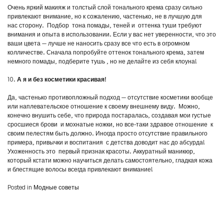
Очень яркий макияж и толстый слой тонального крема сразу сильно
привлекают внимание, но к сожалению, частенько, не в лучшую для
нас сторону. Подбор тона помады, теней и оттенка туши требуют
внимания и опыта в использовании. Если у вас нет уверенности, что это
ваши цвета — лучше не наносить сразу все что есть в огромном
колличестве. Сначала попробуйте оттенок тонального крема, затем
немного помады, подберите тушь , но не делайте из себя клоуна!
10.
А я и без косметики красивая!
Да, частенько противопложный подход — отсутствие косметики вообще
или наплевательское отношение к своему внешнему виду. Можно,
конечно внушить себе, что природа постаралась, создавая мои густые
сросшиеся брови и мохнатые ножки, но все-таки здравое отношение к
своим пелестям быть должно. Иногда просто отсутствие правильного
примера, привычки и воспитания с детства доводит нас до абсурда!
Ухоженность это первый признак красоты. Аккуратный маникюр,
который кстати можно научиться делать самостоятельно, гладкая кожа
и блестящие волосы всегда привлекают внимание!
Posted in
Модные советы