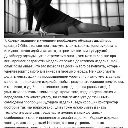
7. Какими знаниями и умениями необходимо обладать дизайнеру
одежды ? Обязательно при этом уметь шить,кроить, конструировать
или достаточно идей и таланта, а кроить и шить могут другие? —
Дизайнеру одежды нужно стремиться знать, чем можно больше про
весь процесс разработки модели от эскиза до готового изделия. Мой
опыт показывает, что это позволяет достичь того результата, который
удовлетворит самого дизайнера в первую очередь. Не нужно уметь
делать конструкции на промышленном уровне, но нужно уметь делать
качественно примерки изделий, чтобы в результате изделие получилось
и красивое, и удобное, и типовое, подходящее на разных людей,
учитывая различные типы фигур. Кроме того, когда рисуешь эскиз и
передаешь его конструктору, на самом эскизе уже должны быть
соблюдены пропорции будущего изделия, ведь хороший конструктор
построит так, как нарисовано! Шить тоже нужно уметь и знать
технологические узлы, ведь часто именно в таких деталях и
особенностях кроя и проявляется дизайн изделия. Модным изделие
часто делают его детали! Не зная, как они устроены, нельзя
спроектировать новые. В общем, знания конструирования и технологии