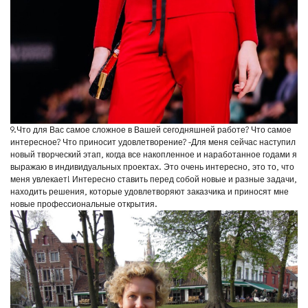
9.Что для Вас самое сложное в Вашей сегодняшней работе? Что самое
интересное? Что приносит удовлетворение? -Для меня сейчас наступил
новый творческий этап, когда все накопленное и наработанное годами я
выражаю в индивидуальных проектах. Это очень интересно, это то, что
меня увлекает! Интересно ставить перед собой новые и разные задачи,
находить решения, которые удовлетворяют заказчика и приносят мне
новые профессиональные открытия.