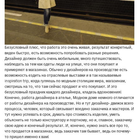
Безусловный плюс, что работа это очень живая, результат конкретный,
виден быстро, есть возможность попробовать разные решения.
Дизайнер должен быть очень мобильным, много путешествовать,
наблюдать за тем как одеты люди на улице, что они покупают и
примеряют в магазинах. Обычно у дизайнеров на производстве есть
возможность ездить на отраслевые выставки и в так называемые
inspiration trip, когда гуляешь по модным столицам мира, магазинам,
смотришь на то, что там сейчас продают и что покупают. И это
безусловный праздник каждого дизайнера, кладезь вдохновения!
Конечно, работа дизайнера в ателье, Модном доме немного отличается
от работы дизайнера на производстве. Но и тут дизайнер- движок всего
процесса, человек, который связывает воедино заказчика и мастеров. И
тут нужно успевать в срок, думать про стоимость изделия, уметь
объяснить не только конструктору и портному, но и, главное, заказчику
свою идею и конечный результат. И, конечно, нужно знать все про то,
что продается в магазинах, ведь заказчик там бывает, ведь он почему-
то пришел именно к вам!