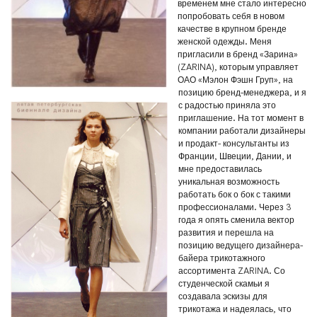
временем мне стало интересно
попробовать себя в новом
качестве в крупном бренде
женской одежды. Меня
пригласили в бренд «Зарина»
(ZARINA), которым управляет
ОАО «Мэлон Фэшн Груп», на
позицию бренд-менеджера, и я
с радостью приняла это
приглашение. На тот момент в
компании работали дизайнеры
и продакт- консультанты из
Франции, Швеции, Дании, и
мне предоставилась
уникальная возможность
работать бок о бок с такими
профессионалами.
Через 3
года я опять сменила вектор
развития и перешла на
позицию ведущего дизайнера-
байера трикотажного
ассортимента ZARINA. Со
студенческой скамьи я
создавала эскизы для
трикотажа и надеялась, что