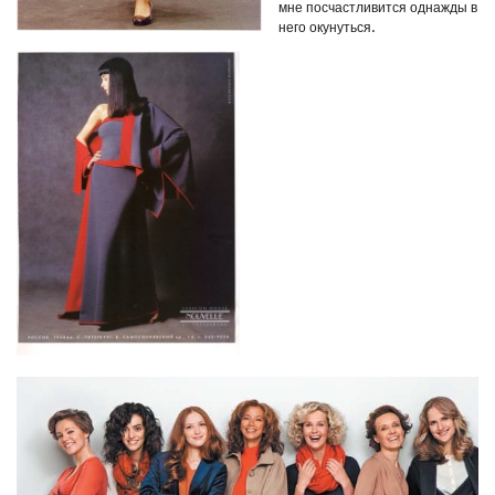
мне посчастливится однажды в
него окунуться.