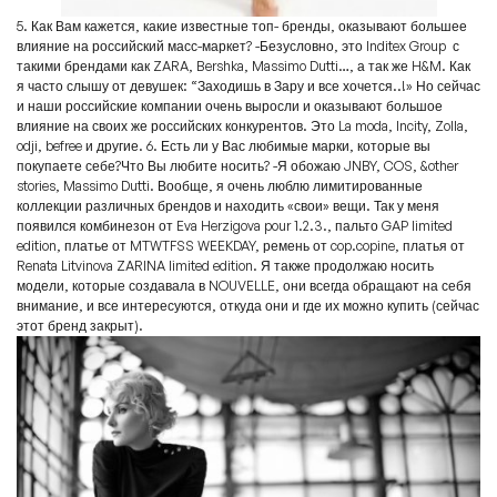
5. Как Вам кажется, какие известные топ- бренды, оказывают большее
влияние на российский масс-маркет? -Безусловно, это Inditex Group с
такими брендами как ZARA, Bershka, Massimo Dutti…, а так же H&M. Как
я часто слышу от девушек: “Заходишь в Зару и все хочется..!» Но сейчас
и наши российские компании очень выросли и оказывают большое
влияние на своих же российских конкурентов. Это La moda, Incity, Zolla,
odji, befree и другие. 6. Есть ли у Вас любимые марки, которые вы
покупаете себе?Что Вы любите носить? -Я обожаю JNBY, COS, &other
stories, Massimo Dutti. Вообще, я очень люблю лимитированные
коллекции различных брендов и находить «свои» вещи. Так у меня
появился комбинезон от Eva Herzigova pour 1.2.3., пальто GAP limited
edition, платье от MTWTFSS WEEKDAY, ремень от cop.copine, платья от
Renata Litvinova ZARINA limited edition. Я также продолжаю носить
модели, которые создавала в NOUVELLE, они всегда обращают на себя
внимание, и все интересуются, откуда они и где их можно купить (сейчас
этот бренд закрыт).