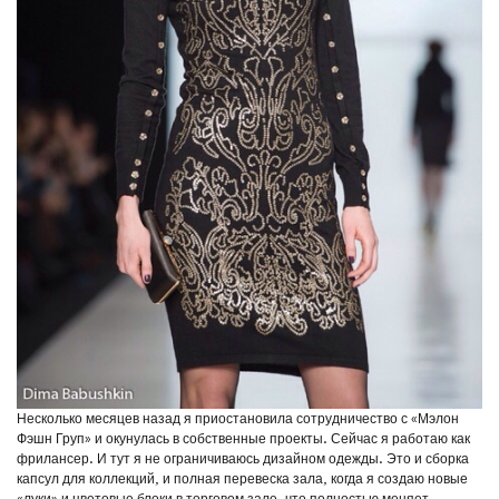
Несколько месяцев назад я приостановила сотрудничество с «Мэлон
Фэшн Груп» и окунулась в собственные проекты. Сейчас я работаю как
фрилансер. И тут я не ограничиваюсь дизайном одежды. Это и сборка
капсул для коллекций, и полная перевеска зала, когда я создаю новые
«луки» и цветовые блоки в торговом зале, что полностью меняет