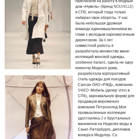
пригласили на работу в Модный
дом «Нувель» (бренд NOUVELLE)
в СПб, который тогда только
набирал свои обороты.
У нас
была небольшая дружная
команда единомышленников во
главе с молодым харизматичным
директором. За 6 лет
совместной работы я
разработала множество мини-
коллекций женской одежды,
особенно пальто, одела не одну
клиентку Модного дома,
разработала корпоративный
стиль одежды для поездов
Сапсан ОАО «РЖД», компании
SWED- Мобиль (дилер Volvo в
СПб), карнавальную форму для
продавцов мороженого
компании Петрохолод.Мои
промышленные коллекции
удостоились 2-х Хрустальных
манекенов на Неделях моды в
Санкт-Петербурге, дипломов
конкурса Модулор. Со