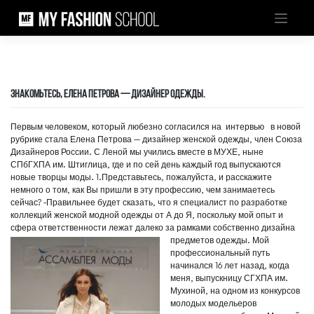
Skip
to
content
ЗНАКОМЬТЕСЬ, ЕЛЕНА ПЕТРОВА — ДИЗАЙНЕР ОДЕЖДЫ.
Первым человеком, который любезно согласился на интервью в новой
рубрике стала Елена Петрова — дизайнер женской одежды, член Союза
Дизайнеров России. С Леной мы учились вместе в МУХЕ, ныне
СПбГХПА им. Штиглица, где и по сей день каждый год выпускаются
новые творцы моды. 1.Представьтесь, пожалуйста, и расскажите
немного о том, как Вы пришли в эту профессию, чем занимаетесь
сейчас? -Правильнее будет сказать, что я специалист по разработке
коллекций женской модной одежды от А до Я, поскольку мой опыт и
сфера ответственности лежат далеко за рамками собственно дизайна
предметов одежды.
Мой
профессиональный путь
начинался 16 лет назад, когда
меня, выпускницу СГХПА им.
Мухиной, на одном из конкурсов
молодых модельеров