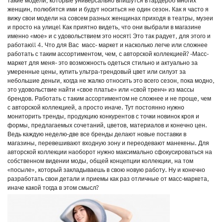
такие модели, которые универсально впишутся в гардероб многих
женщин, полюбятся ими и будут носиться не один сезон. Как я часто я
вижу свои модели на совсем разных женщинах приходя в театры, музеи
и просто на улице! Как приятно видеть, что они выбрали в магазине
именно «мое» и с удовольствием это носят! Это так радует, для этого и
работаю!! 4. Что для Вас масс- маркет и насколько легче или сложнее
работать с таким ассортиментом, чем, с авторской коллекцией? -Масс-
маркет для меня- это возможность одеться стильно и актуально за
умеренные цены, купить ультра-трендовый цвет или силуэт за
небольшие деньги, когда не жалко относить это всего сезон, пока модно,
это удовольствие найти «свое платье» или «свой тренч» из массы
брендов. Работать с таким ассортиментом не сложнее и не проще, чем
с авторской коллекцией, а просто иначе. Тут постоянно нужно
мониторить тренды, продукцию конкурентов с точки новинок кроя и
формы, предлагаемых сочетаний, цветов, материалов и конечно цен.
Ведь каждую неделю-две все бренды делают новые поставки в
магазины, перевешивают входную зону и переодевают манекены. Для
авторской коллекции наоборот нужно максимально сфокусироваться на
собственном видении моды, общей концепции коллекции, на том
«посыле», который закладываешь в свою новую работу. Ну и конечно
разработать свои детали и приемы как раз отличные от масс-маркета,
иначе какой тогда в этом смысл?