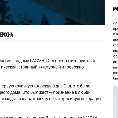
РУ
До
пр
и 
ДЕРСОНА
по
ко
ис
oo
онными сводами LACMA, Dior превратил круизный
ин
гический, странный, гламурный и тревожно
ва
со
бы
ервую круизную коллекцию для Dior, это было
ного дома. Это был жест — признание в любви
ти моды создавать мечту не как красивую декорацию,
лически: новые галереи Дэвида Геффена в LACMA,