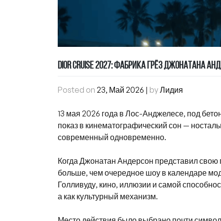
DIOR CRUISE 2027: ФАБРИКА ГРЁЗ ДЖОНАТАНА АН
Posted on
23, Май 2026
|
by
Лидия
13 мая 2026 года в Лос-Анджелесе, под бет
показ в кинематографический сон — носталь
современный одновременно.
Когда Джонатан Андерсон представил свою п
больше, чем очередное шоу в календаре мод
Голливуду, кино, иллюзии и самой способнос
а как культурный механизм.
Место действия было выбрано почти симво