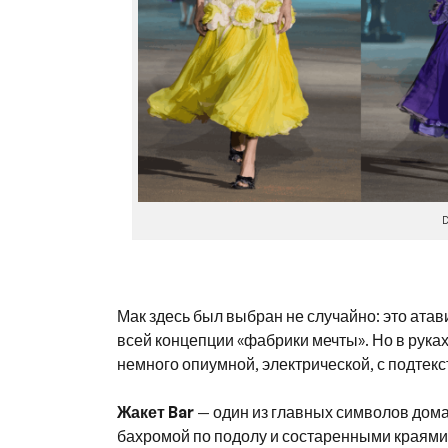
D
Мак здесь был выбран не случайно: это атав
всей концепции «фабрики мечты». Но в рука
немного опиумной, электрической, с подтекс
Жакет Bar
— один из главных символов дома
бахромой по подолу и состаренными краями