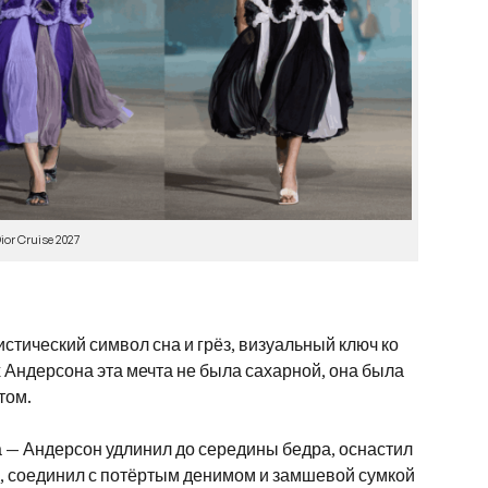
ior Cruise 2027
истический символ сна и грёз, визуальный ключ ко
х Андерсона эта мечта не была сахарной, она была
том.
 — Андерсон удлинил до середины бедра, оснастил
, соединил с потёртым денимом и замшевой сумкой