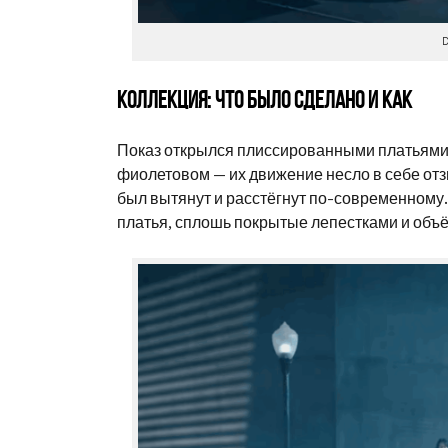
D
Коллекция: что было сделано и как
Показ открылся плиссированными платьями 
фиолетовом — их движение несло в себе от
был вытянут и расстёгнут по-современному
платья, сплошь покрытые лепестками и объ