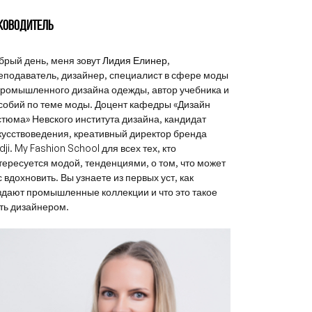
КОВОДИТЕЛЬ
брый день, меня зовут
Лидия Елинер
,
еподаватель, дизайнер, специалист в сфере моды
промышленного дизайна одежды, автор учебника и
собий по теме моды. Доцент кафедры «Дизайн
стюма» Невского института дизайна, кандидат
кусствоведения, креативный директор бренда
dji. My Fashion School для всех тех, кто
тересуется модой, тенденциями, о том, что может
с вдохновить. Вы узнаете из первых уст, как
здают промышленные коллекции и что это такое
ть дизайнером.