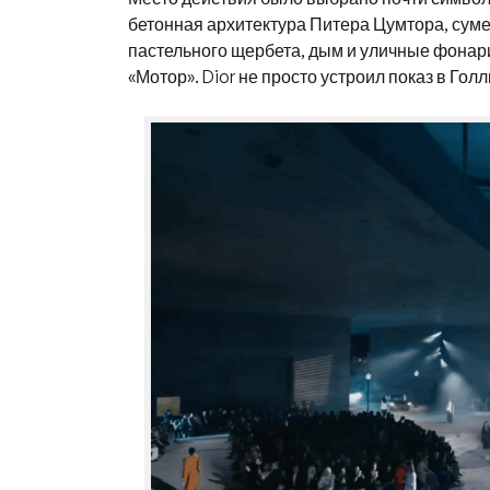
бетонная архитектура Питера Цумтора, сум
пастельного щербета, дым и уличные фонари
«Мотор». Dior не просто устроил показ в Го