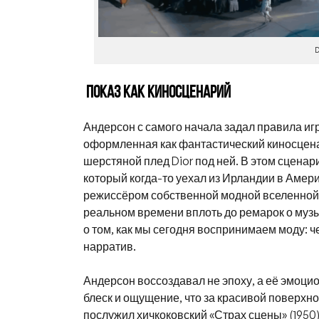
D
Показ как киносценарий
Андерсон с самого начала задал правила иг
оформленная как фантастический киносцен
шерстяной плед Dior под ней. В этом сцена
который когда-то уехал из Ирландии в Америк
режиссёром собственной модной вселенной.
реальном времени вплоть до ремарок о муз
о том, как мы сегодня воспринимаем моду: ч
нарратив.
Андерсон воссоздавал не эпоху, а её эмоци
блеск и ощущение, что за красивой поверхно
послужил хичкоковский «Страх сцены» (1950