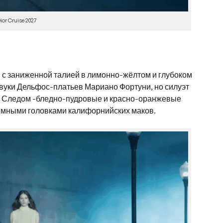
ior Cruise 2027
с заниженной талией в лимонно-жёлтом и глубоком
звуки Дельфос-платьев Мариано Фортуни, но силуэт
. Следом -бледно-пудровые и красно-оранжевые
ёмными головками калифорнийских маков.