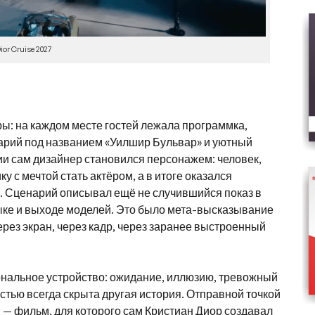
ior Cruise 2027
ры: на каждом месте гостей лежала программка,
арий под названием «Уилшир Бульвар» и уютный
рии сам дизайнер становился персонажем: человек,
у с мечтой стать актёром, а в итоге оказался
 Сценарий описывал ещё не случившийся показ в
ыке и выходе моделей. Это было мета-высказывание
ерез экран, через кадр, через заранее выстроенный
ональное устройство: ожидание, иллюзию, тревожный
стью всегда скрыта другая история. Отправной точкой
) — фильм, для которого сам Кристиан Диор создавал