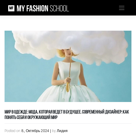
Skip
to
content
МИР В ОДЕЖДЕ: МОДА, КОТОРАЯ ВЕДЕТ В БУДУЩЕЕ. СОВРЕМЕННЫЙ ДИЗАЙНЕР: КАК
ПОНЯТЬ СЕБЯ И ОКРУЖАЮЩИЙ МИР
Posted on
8, Октябрь 2024
|
by
Лидия