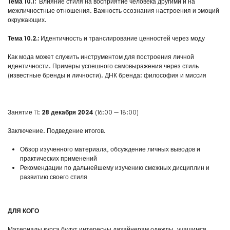
Тема 10.1:
Влияние стиля на восприятие человека другими и на
межличностные отношения. Важность осознания настроения и эмоций
окружающих.
Тема 10.2.:
Идентичность и транслирование ценностей через моду
Как мода может служить инструментом для построения личной
идентичности. Примеры успешного самовыражения через стиль
(известные бренды и личности). ДНК бренда: философия и миссия
Занятие 11:
28 декабря 2024
(16:00 — 18:00)
Заключение. Подведение итогов.
Обзор изученного материала, обсуждение личных выводов и
практических применений
Рекомендации по дальнейшему изучению смежных дисциплин и
развитию своего стиля
ДЛЯ КОГО
Материалы курса будут интересны дизайнерам одежды, учащимся