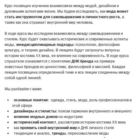
Курс посвящен изучению взаимосвязи между модой, дизайном и
духовными аспектами жизни. Мы будем исследовать, как
мода может
стать инструментом для самовыражения и личностного роста
, а
также как она отражает внутренний мир человека.
В ходе курса мы исследуем взаимосвязь между самовыражением и
стилем. Курс будет охватывать исторические и современные аспекты
моды,
междисциплинарные подходы
: психологию, философию
культуру, и теорию дизайна. В лекциях будут затронуты вопросы
истории костюма XX века, ее влияние на современность. В ходе курса
слушатели ознакомятся с понятиями
ДНК бренда
на примере
известных брендов их ценностями, философией и миссией. Каждая
лекция посвящена определенной теме и все лекции соединены между
собой одной линией.
Мы разберём с вами:
основные понятия
:
одежда, стиль, мода, роль профессионалов в
этой сфере
дизайнеры и стилисты
: поиски гармонии внутреннего и внешнего
влияние модных домов
на индустрию
исторический контекст
, рассмотрим историю костюма ХХ века
как
проявить свой внутренний мир
и ДНК личного стиля
тенденции и анализ,
тренды
, переосмысление моды