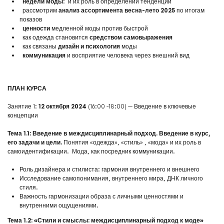
недели моды
:
и их роль в определении тенденций
рассмотрим
анализ ассортимента весна-лето 2025
по итогам
показов
ценности
медленной моды против быстрой
как одежда становится
средством самовыражения
как связаны
дизайн и психология
моды
коммуникация
и восприятие человека через внешний вид
ПЛАН КУРСА
Занятие 1:
12 октября 2024
(16:00 -18:00) — Введение в ключевые
концепции
Тема 1.1: Введение в междисциплинарный подход. Введение в курс,
его задачи и цели.
Понятия «одежда», «стиль» , «мода» и их роль в
самоидентификации.
Мода, как посредник коммуникации.
Роль дизайнера и стилиста: гармония внутреннего и внешнего
Исследование самопонимания, внутреннего мира, ДНК личного
стиля.
Важность гармонизации образа с личными ценностями и
внутренними ощущениями.
Тема 1.2: «Стили и смыслы: междисциплинарный подход к моде»